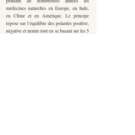
pendant de nombreuses années les
médecines naturelles en Europe, en Inde,
en Chine et en Amérique. Le principe
repose sur l’équilibre des polarités positive,
négative et neutre tout en se basant sur les 5
éléments ayurvédiques, soit l’Éther, l’Air,
le Feu, l’Eau et la Terre. Une séance de
massothérapie en polarité a pour but
d’harmoniser l’énergie vitale de
l’organisme.
Harmonise l’équilibre énergétique. Amène
un état de calme intérieur. Apaise le
système nerveux. Facilite la clarté mentale,
émotionnelle et spirituelle.